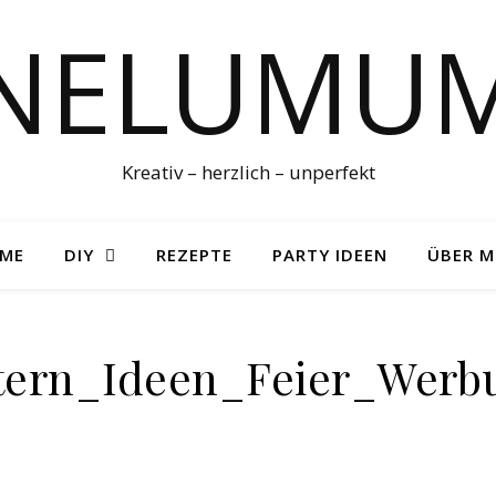
NELUMU
Kreativ – herzlich – unperfekt
ME
DIY
REZEPTE
PARTY IDEEN
ÜBER M
tern_Ideen_Feier_Werb