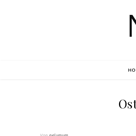
HO
Os
Von
nelumum