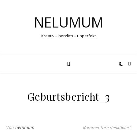
NELUMUM
Kreativ – herzlich – unperfekt
Geburtsbericht_3
für
Von
nelumum
Kommentare deaktiviert