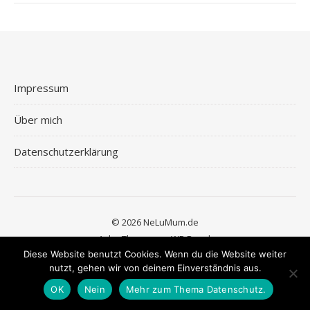
Impressum
Über mich
Datenschutzerklärung
© 2026 NeLuMum.de
Ashe Theme von
WP Royal
.
Diese Website benutzt Cookies. Wenn du die Website weiter
nutzt, gehen wir von deinem Einverständnis aus.
OK
Nein
Mehr zum Thema Datenschutz.