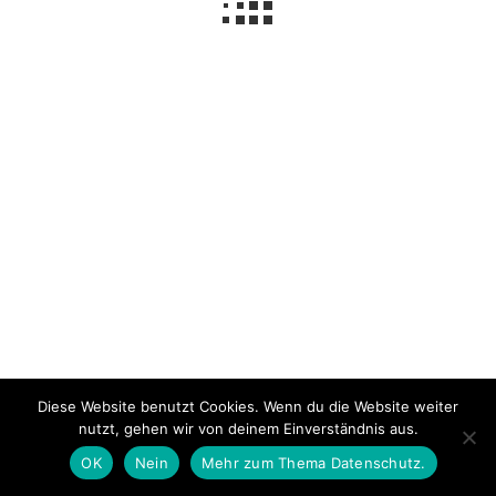
Impressum
Über mich
Datenschutzerklärung
© 2026 NeLuMum.de
Ashe Theme von
WP Royal
.
Diese Website benutzt Cookies. Wenn du die Website weiter
nutzt, gehen wir von deinem Einverständnis aus.
OK
Nein
Mehr zum Thema Datenschutz.