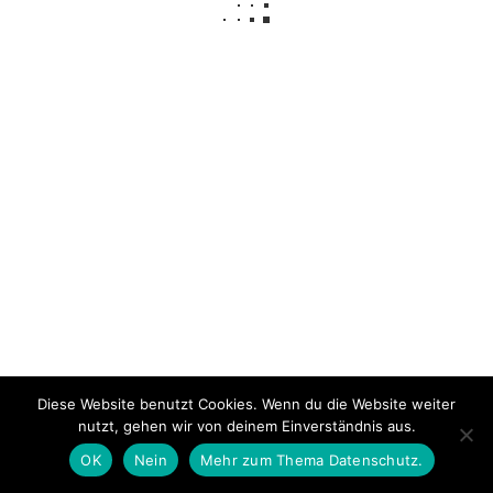
Impressum
Über mich
Datenschutzerklärung
© 2026 NeLuMum.de
Ashe Theme von
WP Royal
.
Diese Website benutzt Cookies. Wenn du die Website weiter
nutzt, gehen wir von deinem Einverständnis aus.
OK
Nein
Mehr zum Thema Datenschutz.