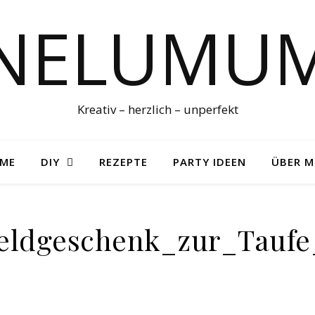
NELUMU
Kreativ – herzlich – unperfekt
ME
DIY
REZEPTE
PARTY IDEEN
ÜBER M
eldgeschenk_zur_Taufe