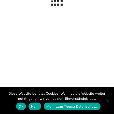
Impressum
Über mich
Datenschutzerklärung
© 2026 NeLuMum.de
Ashe Theme von
WP Royal
.
Diese Website benutzt Cookies. Wenn du die Website weiter
nutzt, gehen wir von deinem Einverständnis aus.
OK
Nein
Mehr zum Thema Datenschutz.