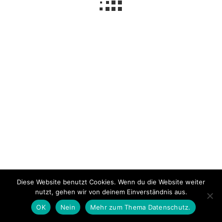
Impressum
Über mich
Datenschutzerklärung
© 2026 NeLuMum.de
Ashe Theme von
WP Royal
.
Diese Website benutzt Cookies. Wenn du die Website weiter
nutzt, gehen wir von deinem Einverständnis aus.
OK
Nein
Mehr zum Thema Datenschutz.