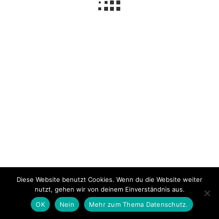
Impressum
Über mich
Datenschutzerklärung
© 2026 NeLuMum.de
Ashe Theme von
WP Royal
.
Diese Website benutzt Cookies. Wenn du die Website weiter
nutzt, gehen wir von deinem Einverständnis aus.
OK
Nein
Mehr zum Thema Datenschutz.