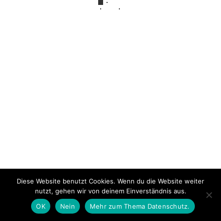
Impressum
Über mich
Datenschutzerklärung
© 2026 NeLuMum.de
Ashe Theme von
WP Royal
.
Diese Website benutzt Cookies. Wenn du die Website weiter
nutzt, gehen wir von deinem Einverständnis aus.
OK
Nein
Mehr zum Thema Datenschutz.