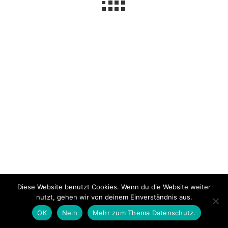
Impressum
Über mich
Datenschutzerklärung
© 2026 NeLuMum.de
Ashe Theme von
WP Royal
.
Diese Website benutzt Cookies. Wenn du die Website weiter
nutzt, gehen wir von deinem Einverständnis aus.
OK
Nein
Mehr zum Thema Datenschutz.