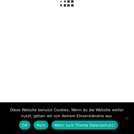
Impressum
Über mich
Datenschutzerklärung
© 2026 NeLuMum.de
Diese Website benutzt Cookies. Wenn du die Website weiter
Ashe Theme von
WP Royal
.
nutzt, gehen wir von deinem Einverständnis aus.
OK
Nein
Mehr zum Thema Datenschutz.